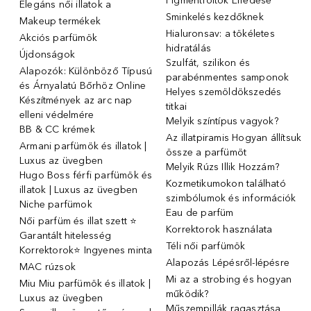
Pigmentfoltok Elfedése
Elegáns női illatok ️a
Sminkelés kezdőknek
Makeup termékek
Hialuronsav: a tökéletes
Akciós parfümök
hidratálás
Újdonságok
Szulfát, szilikon és
Alapozók: Különböző Típusú
parabénmentes samponok
és Árnyalatú Bőrhöz Online
Helyes szemöldökszedés
Készítmények az arc nap
titkai
elleni védelmére
Melyik színtípus vagyok?
BB & CC krémek
Az illatpiramis Hogyan állítsuk
Armani parfümök és illatok |
össze a parfümöt
Luxus az üvegben
Melyik Rúzs Illik Hozzám?
Hugo Boss férfi parfümök és
Kozmetikumokon található
illatok | Luxus az üvegben
szimbólumok és információk
Niche parfümok
Eau de parfüm
Női parfüm és illat szett ⭐
Korrektorok használata
Garantált hitelesség
Téli női parfümök
Korrektorok⭐ Ingyenes minta
Alapozás Lépésről-lépésre
MAC rúzsok
Mi az a strobing és hogyan
Miu Miu parfümök és illatok |
működik?
Luxus az üvegben
Műszempillák ragasztása