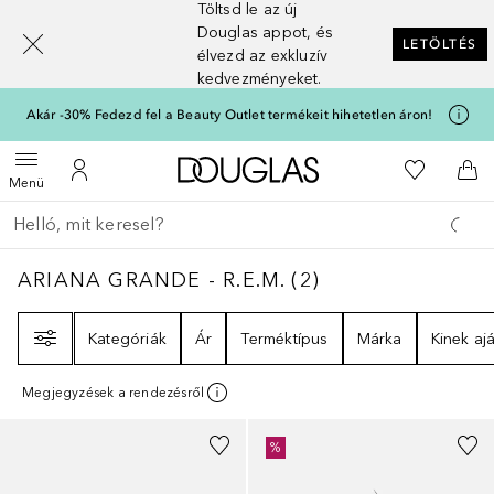
Töltsd le az új
[navigation.slideout.screenreader]
Douglas appot, és
LETÖLTÉS
élvezd az exkluzív
kedvezményeket.
Akár -30% Fedezd fel a Beauty Outlet termékeit hihetetlen áron!
A Douglas Főoldalra
A kívánság
Menü megnyitása
A fiókomhoz
Kos
Menü
Menj vissza
Keresés végrehajtása
ARIANA GRANDE - R.E.M.
2
EREDMÉNYEK
ARIANA GRANDE - R.E.M.
(
2
)
Szűrő
Kategóriák
Ár
Terméktípus
Márka
Kinek ajá
Megjegyzések a rendezésről
%