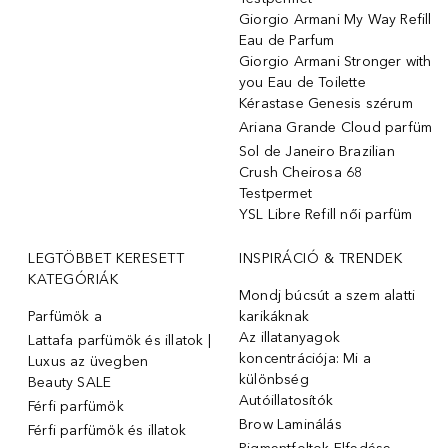
Giorgio Armani My Way Refill
Eau de Parfum
Giorgio Armani Stronger with
you Eau de Toilette
Kérastase Genesis szérum
Ariana Grande Cloud parfüm
Sol de Janeiro Brazilian
Crush Cheirosa 68
Testpermet
YSL Libre Refill női parfüm
LEGTÖBBET KERESETT
INSPIRÁCIÓ & TRENDEK
KATEGÓRIÁK
Mondj búcsút a szem alatti
Parfümök ️a
karikáknak
Az illatanyagok
Lattafa parfümök és illatok |
koncentrációja: Mi a
Luxus az üvegben
különbség
Beauty SALE
Autóillatosítók
Férfi parfümök
Brow Laminálás
Férfi parfümök és illatok