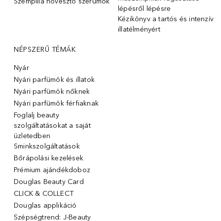
Szempilla növesztő szérumok
lépésről lépésre
Kézikönyv a tartós és intenzív
illatélményért
NÉPSZERŰ TÉMÁK
Nyár
Nyári parfümök és illatok
Nyári parfümök nőknek
Nyári parfümök férfiaknak
Foglalj beauty
szolgáltatásokat a saját
üzletedben
Sminkszolgáltatások
Bőrápolási kezelések
Prémium ajándékdoboz
Douglas Beauty Card
CLICK & COLLECT
Douglas applikáció
Szépségtrend: J-Beauty