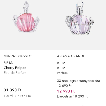
ARIANA GRANDE
ARIANA GRANDE
R.E.M.
R.E.M.
Cherry Eclipse
R.E.M.
Eau de Parfum
Parfum
30 nap legalacsonyabb ára
13 690 Ft
31 390 Ft
12 990 Ft
100
ml
 (
314 Ft
 / 
1
ml
)
Eredeti ár
18 290 Ft