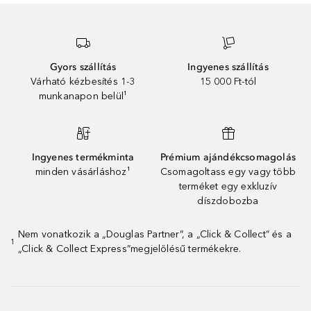
Gyors szállítás
Ingyenes szállítás
Várható kézbesítés 1-3
15 000 Ft-tól
munkanapon belül¹
Ingyenes termékminta
Prémium ajándékcsomagolás
minden vásárláshoz¹
Csomagoltass egy vagy több
terméket egy exkluzív
díszdobozba
Nem vonatkozik a „Douglas Partner”, a „Click & Collect” és a
1
„Click & Collect Express”megjelölésű termékekre.