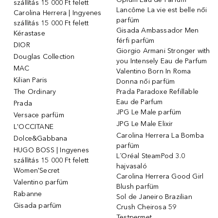
szállítás 15 000 Ft felett
Lancôme La vie est belle női
Carolina Herrera | Ingyenes
parfüm
szállítás 15 000 Ft felett
Gisada Ambassador Men
Kérastase
férfi parfüm
DIOR
Giorgio Armani Stronger with
Douglas Collection
you Intensely Eau de Parfum
MAC
Valentino Born In Roma
Kilian Paris
Donna női parfüm
The Ordinary
Prada Paradoxe Refillable
Eau de Parfum
Prada
JPG Le Male parfüm
Versace parfüm
JPG Le Male Elixir
L'OCCITANE
Carolina Herrera La Bomba
Dolce&Gabbana
parfüm
HUGO BOSS | Ingyenes
L´Oréal SteamPod 3.0
szállítás 15 000 Ft felett
hajvasaló
Women'Secret
Carolina Herrera Good Girl
Valentino parfüm
Blush parfüm
Rabanne
Sol de Janeiro Brazilian
Gisada parfüm
Crush Cheirosa 59
Testpermet