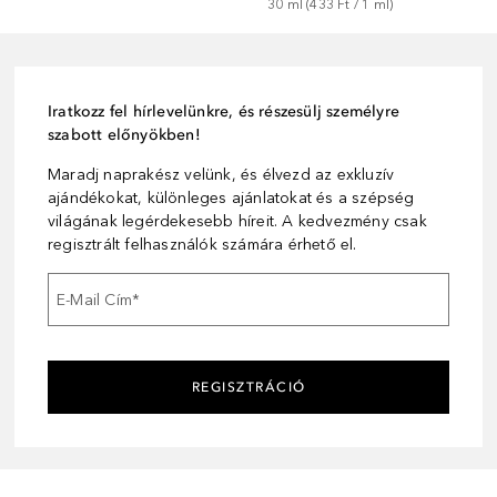
30
ml
 (
433 Ft
 / 
1
ml
)
Iratkozz fel hírlevelünkre, és részesülj személyre
szabott előnyökben!
Maradj naprakész velünk, és élvezd az exkluzív
ajándékokat, különleges ajánlatokat és a szépség
világának legérdekesebb híreit. A kedvezmény csak
regisztrált felhasználók számára érhető el.
E-Mail Cím
*
REGISZTRÁCIÓ