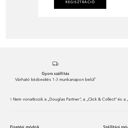
REGISZTRÁCIÓ
Gyors szállítás
Várható kézbesítés 1-3 munkanapon belül¹
Nem vonatkozik a „Douglas Partner”, a „Click & Collect” és a
1
Fizetési módok
Szállítási m