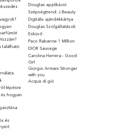
 samponok
Douglas applikáció
ökszedés
Szépségtrend: J-Beauty
 vagyok?
Digitális ajándékkártya
Hogyan
Douglas Szolgáltatások
 parfümöt
Esküvő
k Hozzám?
Paco Rabanne 1 Million
található
DIOR Sauvage
Carolina Herrera - Good
Girl
Giorgio Armani Stronger
ználata
with you
k
Acqua di giò
ől-lépésre
g és hogyan
gasztása
ós és
ényért