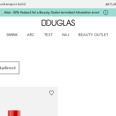
 munkanapon belül
AKTUÁ
Akár -30% Fedezd fel a Beauty Outlet termékeit hihetetlen áron!
A Douglas Főoldalra
SMINK
ARC
TEST
HAJ
BEAUTY OUTLET
nüt
z) Parfümök menüt
Nyisd meg a(z) Smink menüt
Nyisd meg a(z) Arc menüt
Nyisd meg a(z) Test menüt
Nyisd meg a(z) Haj menüt
ÉNYEK
kjellemző