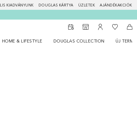
LIS KIADVÁNYUNK
DOUGLAS KÁRTYA
ÜZLETEK
AJÁNDÉKAKCIÓK
A kívánság
Az üzletkeresőhöz
A fiókomhoz
Kos
HOME & LIFESTYLE
DOUGLAS COLLECTION
ÚJ TERMÉ
Nyisd meg a(z) HOME & LIFESTYLE menüt
Nyisd meg a(z) Douglas Collection menüt
Nyisd meg 