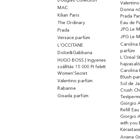
Douglas Collection
Valentin
MAC
Donna nő
Kilian Paris
Prada Par
The Ordinary
Eau de P
JPG Le M
Prada
JPG Le Ma
Versace parfüm
Carolina
L'OCCITANE
parfüm
Dolce&Gabbana
L´Oréal 
HUGO BOSS | Ingyenes
hajvasal
szállítás 15 000 Ft felett
Carolina 
Women'Secret
Blush pa
Valentino parfüm
Sol de Ja
Rabanne
Crush Ch
Gisada parfüm
Testperm
Giorgio 
Refill Ea
Giorgio 
with you 
Kérastas
Ariana G