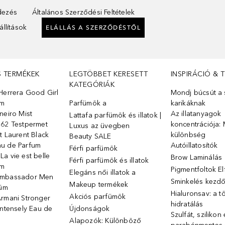
ndezés
Általános Szerződési Feltételek
llítások
ELÁLLÁS A SZERZŐDÉSTŐL
S TERMÉKEK
LEGTÖBBET KERESETT
INSPIRÁCIÓ & 
KATEGÓRIÁK
Herrera Good Girl
Mondj búcsút a s
üm
Parfümök ️a
karikáknak
neiro Mist
Az illatanyagok
Lattafa parfümök és illatok |
 62 Testpermet
koncentrációja: 
Luxus az üvegben
t Laurent Black
különbség
Beauty SALE
u de Parfum
Autóillatosítók
Férfi parfümök
a vie est belle
Brow Laminálás
Férfi parfümök és illatok
üm
Pigmentfoltok E
Elegáns női illatok ️a
Ambassador Men
Sminkelés kezd
Makeup termékek
füm
Hialuronsav: a t
Akciós parfümök
Armani Stronger
hidratálás
Intensely Eau de
Újdonságok
Szulfát, szilikon
Alapozók: Különböző