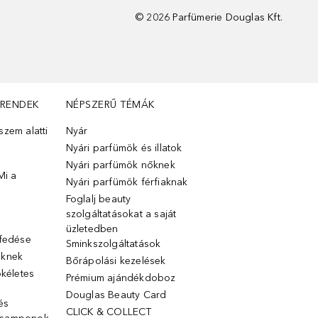
©
2026
Parfümerie Douglas Kft.
TRENDEK
NÉPSZERŰ TÉMÁK
zem alatti
Nyár
Nyári parfümök és illatok
Nyári parfümök nőknek
Mi a
Nyári parfümök férfiaknak
Foglalj beauty
szolgáltatásokat a saját
üzletedben
lfedése
Sminkszolgáltatások
őknek
Bőrápolási kezelések
ökéletes
Prémium ajándékdoboz
Douglas Beauty Card
 és
CLICK & COLLECT