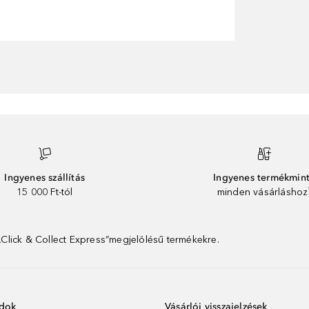
Ingyenes szállítás
Ingyenes termékmin
15 000 Ft-tól
minden vásárláshoz
 „Click & Collect Express”megjelölésű termékekre.
ódok
Vásárlói visszajelzések