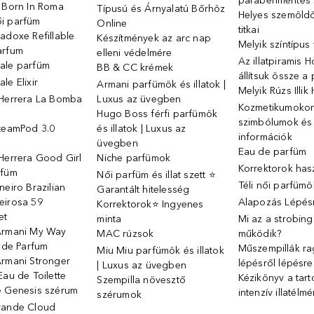
parabénmentes
o Born In Roma
Típusú és Árnyalatú Bőrhöz
Helyes szemöld
i parfüm
Online
titkai
adoxe Refillable
Készítmények az arc nap
Melyik színtípus
arfum
elleni védelmére
Az illatpiramis 
ale parfüm
BB & CC krémek
állítsuk össze a
le Elixir
Armani parfümök és illatok |
Melyik Rúzs Illi
 Herrera La Bomba
Luxus az üvegben
Kozmetikumokon 
Hugo Boss férfi parfümök
szimbólumok és
SteamPod 3.0
és illatok | Luxus az
információk
ó
üvegben
Eau de parfüm
Herrera Good Girl
Niche parfümok
Korrektorok has
rfüm
Női parfüm és illat szett ⭐
Téli női parfümö
neiro Brazilian
Garantált hitelesség
eirosa 59
Alapozás Lépésr
Korrektorok⭐ Ingyenes
et
minta
Mi az a strobin
Armani My Way
MAC rúzsok
működik?
u de Parfum
Műszempillák ra
Miu Miu parfümök és illatok
Armani Stronger
lépésről lépésre
| Luxus az üvegben
Eau de Toilette
Kézikönyv a tart
Szempilla növesztő
e Genesis szérum
intenzív illatélm
szérumok
rande Cloud