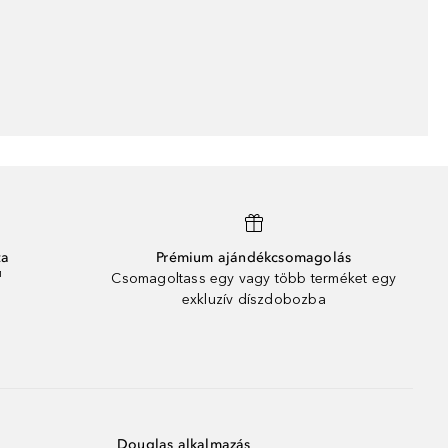
ta
Prémium ajándékcsomagolás
¹
Csomagoltass egy vagy több terméket egy
exkluzív díszdobozba
Douglas alkalmazás