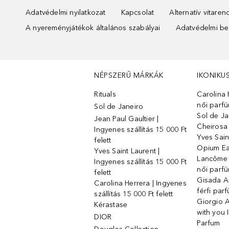
Adatvédelmi nyilatkozat
Kapcsolat
Alternatív vitare
A nyereményjátékok általános szabályai
Adatvédelmi beá
NÉPSZERŰ MÁRKÁK
IKONIKU
Rituals
Carolina 
női parf
Sol de Janeiro
Sol de Ja
Jean Paul Gaultier |
Cheirosa
Ingyenes szállítás 15 000 Ft
Yves Sain
felett
Opium Ea
Yves Saint Laurent |
Lancôme L
Ingyenes szállítás 15 000 Ft
női parf
felett
Gisada 
Carolina Herrera | Ingyenes
férfi par
szállítás 15 000 Ft felett
Giorgio 
Kérastase
with you 
DIOR
Parfum