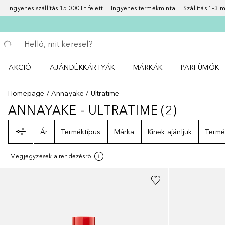
Ingyenes szállítás 15 000 Ft felett
Ingyenes termékminta
Szállítás 1–3
Menj vissza
Keresés végrehajtása
AKCIÓ
AJÁNDÉKKÁRTYÁK
MÁRKÁK
PARFÜMÖK
Nyisd meg a(z) Akció menüt
Nyisd meg a(z) MÁRKÁK me
Nyisd meg a(
Homepage
Annayake
Ultratime
ANNAYAKE - ULTRATIME
(
2
)
ANNAYAKE - ULTRATIME
2
EREDM
Szűrő
Ár
Terméktípus
Márka
Kinek ajánljuk
Termé
Megjegyzések a rendezésről