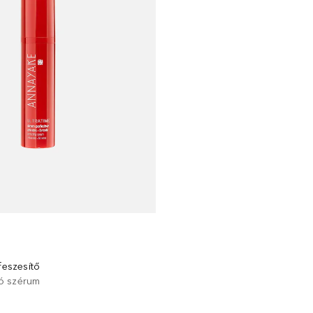
feszesítő
ó szérum