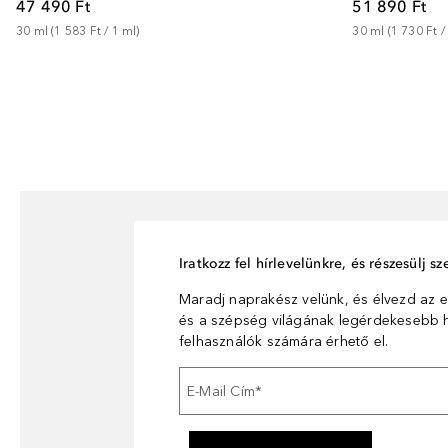
47 490 Ft
51 890 Ft
30
ml
 (
1 583 Ft
 / 
1
ml
)
30
ml
 (
1 730 Ft
 /
Iratkozz fel hírlevelünkre, és részesülj 
Maradj naprakész velünk, és élvezd az e
és a szépség világának legérdekesebb hí
felhasználók számára érhető el.
E-Mail Cím
*