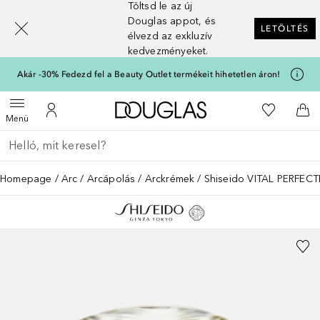
Töltsd le az új
[navigation.slideout.screenreader]
Douglas appot, és
LETÖLTÉS
élvezd az exkluzív
kedvezményeket.
Akár -30% Fedezd fel a Beauty Outlet termékeit hihetetlen áron!
A Douglas Főoldalra
A kívánság
Menü megnyitása
A fiókomhoz
Kos
Menü
Menj vissza
Keresés végrehajtása
Homepage
Arc
Arcápolás
Arckrémek
Shiseido VITAL PERFEC