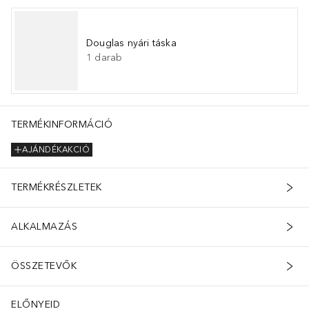
Douglas nyári táska
1
darab
S (PALM) KERNEL OIL･ELAEIS GUINEENSIS (PALM) OIL･POLYS
TERMÉKINFORMÁCIÓ
AJÁNDÉKAKCIÓ
TERMÉKRÉSZLETEK
ALKALMAZÁS
ÖSSZETEVŐK
ELŐNYEID