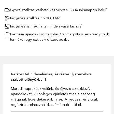
Gyors szállítás Várható kézbesítés 1-3 munkanapon belül¹
Ingyenes szállítás 15 000 Ft-tól
Ingyenes termékminta minden vásárláshoz¹
Prémium ajándékcsomagolás Csomagoltass egy vagy több
terméket egy exkluzív díszdobozba
Iratkozz fel hírlevelünkre, és részesülj személyre
szabott előnyökben!
Maradj naprakész velünk, és élvezd az exkluzív
ajándékokat, különleges ajánlatokat és a szépség
világának legérdekesebb híreit. A kedvezmény csak
regisztrált felhasználók számára érhető el.