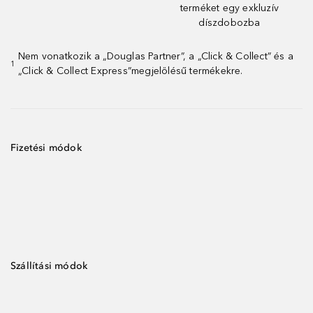
terméket egy exkluzív
díszdobozba
Nem vonatkozik a „Douglas Partner”, a „Click & Collect” és a
1
„Click & Collect Express”megjelölésű termékekre.
Fizetési módok
Szállítási módok