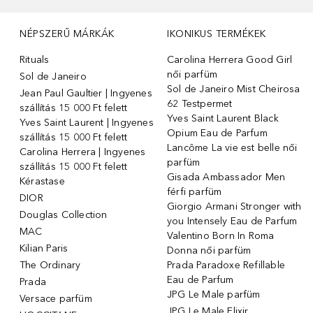
NÉPSZERŰ MÁRKÁK
IKONIKUS TERMÉKEK
Rituals
Carolina Herrera Good Girl
női parfüm
Sol de Janeiro
Sol de Janeiro Mist Cheirosa
Jean Paul Gaultier | Ingyenes
62 Testpermet
szállítás 15 000 Ft felett
Yves Saint Laurent Black
Yves Saint Laurent | Ingyenes
Opium Eau de Parfum
szállítás 15 000 Ft felett
Lancôme La vie est belle női
Carolina Herrera | Ingyenes
parfüm
szállítás 15 000 Ft felett
Gisada Ambassador Men
Kérastase
férfi parfüm
DIOR
Giorgio Armani Stronger with
Douglas Collection
you Intensely Eau de Parfum
MAC
Valentino Born In Roma
Kilian Paris
Donna női parfüm
The Ordinary
Prada Paradoxe Refillable
Eau de Parfum
Prada
JPG Le Male parfüm
Versace parfüm
JPG Le Male Elixir