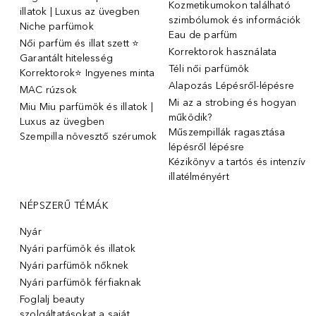
Kozmetikumokon található
illatok | Luxus az üvegben
szimbólumok és információk
Niche parfümok
Eau de parfüm
Női parfüm és illat szett ⭐
Korrektorok használata
Garantált hitelesség
Téli női parfümök
Korrektorok⭐ Ingyenes minta
Alapozás Lépésről-lépésre
MAC rúzsok
Mi az a strobing és hogyan
Miu Miu parfümök és illatok |
működik?
Luxus az üvegben
Műszempillák ragasztása
Szempilla növesztő szérumok
lépésről lépésre
Kézikönyv a tartós és intenzív
illatélményért
NÉPSZERŰ TÉMÁK
Nyár
Nyári parfümök és illatok
Nyári parfümök nőknek
Nyári parfümök férfiaknak
Foglalj beauty
szolgáltatásokat a saját