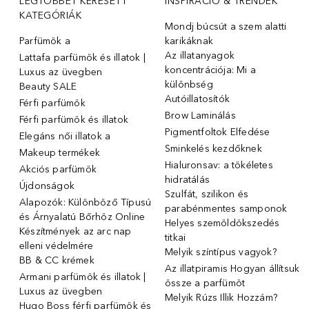
LEGTÖBBET KERESETT
INSPIRÁCIÓ & TRENDEK
KATEGÓRIÁK
Mondj búcsút a szem alatti
Parfümök ️a
karikáknak
Az illatanyagok
Lattafa parfümök és illatok |
koncentrációja: Mi a
Luxus az üvegben
különbség
Beauty SALE
Autóillatosítók
Férfi parfümök
Brow Laminálás
Férfi parfümök és illatok
Pigmentfoltok Elfedése
Elegáns női illatok ️a
Sminkelés kezdőknek
Makeup termékek
Hialuronsav: a tökéletes
Akciós parfümök
hidratálás
Újdonságok
Szulfát, szilikon és
Alapozók: Különböző Típusú
parabénmentes samponok
és Árnyalatú Bőrhöz Online
Helyes szemöldökszedés
Készítmények az arc nap
titkai
elleni védelmére
Melyik színtípus vagyok?
BB & CC krémek
Az illatpiramis Hogyan állítsuk
Armani parfümök és illatok |
össze a parfümöt
Luxus az üvegben
Melyik Rúzs Illik Hozzám?
Hugo Boss férfi parfümök és