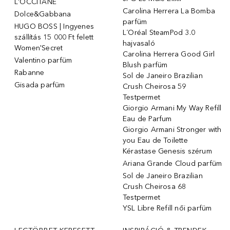
L'OCCITANE
Carolina Herrera La Bomba
Dolce&Gabbana
parfüm
HUGO BOSS | Ingyenes
L´Oréal SteamPod 3.0
szállítás 15 000 Ft felett
hajvasaló
Women'Secret
Carolina Herrera Good Girl
Valentino parfüm
Blush parfüm
Rabanne
Sol de Janeiro Brazilian
Gisada parfüm
Crush Cheirosa 59
Testpermet
Giorgio Armani My Way Refill
Eau de Parfum
Giorgio Armani Stronger with
you Eau de Toilette
Kérastase Genesis szérum
Ariana Grande Cloud parfüm
Sol de Janeiro Brazilian
Crush Cheirosa 68
Testpermet
YSL Libre Refill női parfüm