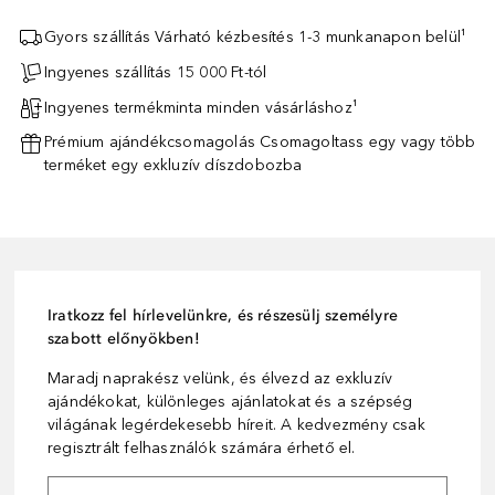
Gyors szállítás Várható kézbesítés 1-3 munkanapon belül¹
Ingyenes szállítás 15 000 Ft-tól
Ingyenes termékminta minden vásárláshoz¹
Prémium ajándékcsomagolás Csomagoltass egy vagy több
terméket egy exkluzív díszdobozba
Iratkozz fel hírlevelünkre, és részesülj személyre
szabott előnyökben!
Maradj naprakész velünk, és élvezd az exkluzív
ajándékokat, különleges ajánlatokat és a szépség
világának legérdekesebb híreit. A kedvezmény csak
regisztrált felhasználók számára érhető el.