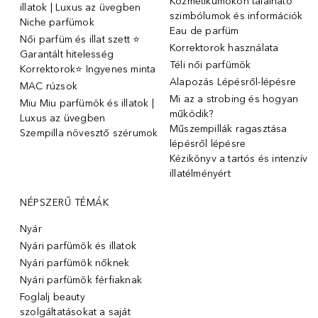
Kozmetikumokon található
illatok | Luxus az üvegben
szimbólumok és információk
Niche parfümok
Eau de parfüm
Női parfüm és illat szett ⭐
Korrektorok használata
Garantált hitelesség
Téli női parfümök
Korrektorok⭐ Ingyenes minta
Alapozás Lépésről-lépésre
MAC rúzsok
Mi az a strobing és hogyan
Miu Miu parfümök és illatok |
működik?
Luxus az üvegben
Műszempillák ragasztása
Szempilla növesztő szérumok
lépésről lépésre
Kézikönyv a tartós és intenzív
illatélményért
NÉPSZERŰ TÉMÁK
Nyár
Nyári parfümök és illatok
Nyári parfümök nőknek
Nyári parfümök férfiaknak
Foglalj beauty
szolgáltatásokat a saját