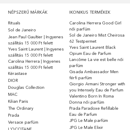
NÉPSZERŰ MÁRKÁK
IKONIKUS TERMÉKEK
Rituals
Carolina Herrera Good Girl
női parfüm
Sol de Janeiro
Sol de Janeiro Mist Cheirosa
Jean Paul Gaultier | Ingyenes
62 Testpermet
szállítás 15 000 Ft felett
Yves Saint Laurent Black
Yves Saint Laurent | Ingyenes
Opium Eau de Parfum
szállítás 15 000 Ft felett
Lancôme La vie est belle női
Carolina Herrera | Ingyenes
parfüm
szállítás 15 000 Ft felett
Gisada Ambassador Men
Kérastase
férfi parfüm
DIOR
Giorgio Armani Stronger with
Douglas Collection
you Intensely Eau de Parfum
MAC
Valentino Born In Roma
Kilian Paris
Donna női parfüm
The Ordinary
Prada Paradoxe Refillable
Eau de Parfum
Prada
JPG Le Male parfüm
Versace parfüm
JPG Le Male Elixir
L'OCCITANE