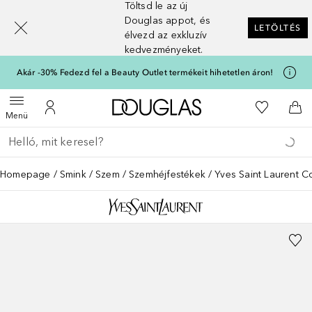
Töltsd le az új
[navigation.slideout.screenreader]
Douglas appot, és
LETÖLTÉS
élvezd az exkluzív
kedvezményeket.
Akár -30% Fedezd fel a Beauty Outlet termékeit hihetetlen áron!
A Douglas Főoldalra
A kívánság
Menü megnyitása
A fiókomhoz
Kos
Menü
Menj vissza
Keresés végrehajtása
Homepage
Smink
Szem
Szemhéjfestékek
Yves Saint Laurent C