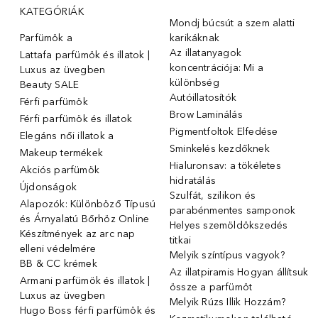
KATEGÓRIÁK
Mondj búcsút a szem alatti
Parfümök ️a
karikáknak
Az illatanyagok
Lattafa parfümök és illatok |
koncentrációja: Mi a
Luxus az üvegben
különbség
Beauty SALE
Autóillatosítók
Férfi parfümök
Brow Laminálás
Férfi parfümök és illatok
Pigmentfoltok Elfedése
Elegáns női illatok ️a
Sminkelés kezdőknek
Makeup termékek
Hialuronsav: a tökéletes
Akciós parfümök
hidratálás
Újdonságok
Szulfát, szilikon és
Alapozók: Különböző Típusú
parabénmentes samponok
és Árnyalatú Bőrhöz Online
Helyes szemöldökszedés
Készítmények az arc nap
titkai
elleni védelmére
Melyik színtípus vagyok?
BB & CC krémek
Az illatpiramis Hogyan állítsuk
Armani parfümök és illatok |
össze a parfümöt
Luxus az üvegben
Melyik Rúzs Illik Hozzám?
Hugo Boss férfi parfümök és