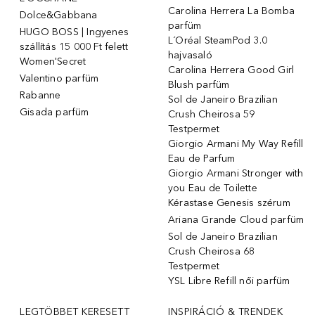
Carolina Herrera La Bomba
Dolce&Gabbana
parfüm
HUGO BOSS | Ingyenes
L´Oréal SteamPod 3.0
szállítás 15 000 Ft felett
hajvasaló
Women'Secret
Carolina Herrera Good Girl
Valentino parfüm
Blush parfüm
Rabanne
Sol de Janeiro Brazilian
Gisada parfüm
Crush Cheirosa 59
Testpermet
Giorgio Armani My Way Refill
Eau de Parfum
Giorgio Armani Stronger with
you Eau de Toilette
Kérastase Genesis szérum
Ariana Grande Cloud parfüm
Sol de Janeiro Brazilian
Crush Cheirosa 68
Testpermet
YSL Libre Refill női parfüm
LEGTÖBBET KERESETT
INSPIRÁCIÓ & TRENDEK