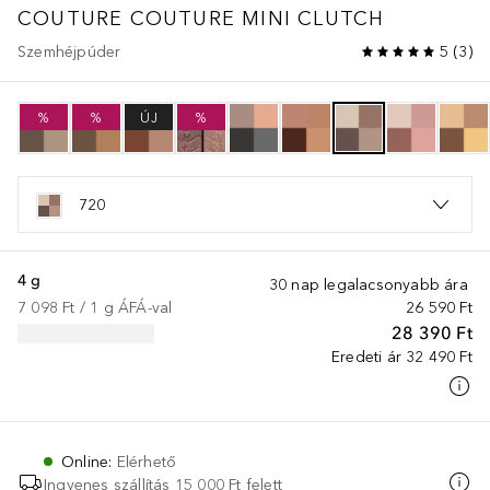
COUTURE
COUTURE MINI CLUTCH
Szemhéjpúder
5
(
3
)
%
%
ÚJ
%
720
4 g
30 nap legalacsonyabb ára
7 098 Ft
 / 
1
g
ÁFÁ-val
26 590 Ft
28 390 Ft
Eredeti ár
32 490 Ft
Online
:
Elérhető
Ingyenes szállítás 15 000 Ft felett