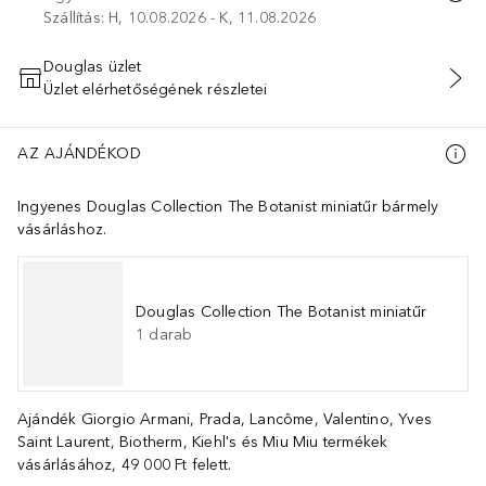
Szállítás: H, 10.08.2026 - K, 11.08.2026
Douglas üzlet
Üzlet elérhetőségének részletei
KOSÁRBA HELYEZÉS
AZ AJÁNDÉKOD
Ingyenes Douglas Collection The Botanist miniatűr bármely
vásárláshoz.
Douglas Collection The Botanist miniatűr
1
darab
Ajándék Giorgio Armani, Prada, Lancôme, Valentino, Yves
Saint Laurent, Biotherm, Kiehl's és Miu Miu termékek
vásárlásához, 49 000 Ft felett.