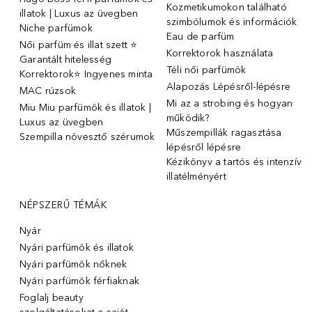
Kozmetikumokon található
illatok | Luxus az üvegben
szimbólumok és információk
Niche parfümok
Eau de parfüm
Női parfüm és illat szett ⭐
Korrektorok használata
Garantált hitelesség
Téli női parfümök
Korrektorok⭐ Ingyenes minta
Alapozás Lépésről-lépésre
MAC rúzsok
Mi az a strobing és hogyan
Miu Miu parfümök és illatok |
működik?
Luxus az üvegben
Műszempillák ragasztása
Szempilla növesztő szérumok
lépésről lépésre
Kézikönyv a tartós és intenzív
illatélményért
NÉPSZERŰ TÉMÁK
Nyár
Nyári parfümök és illatok
Nyári parfümök nőknek
Nyári parfümök férfiaknak
Foglalj beauty