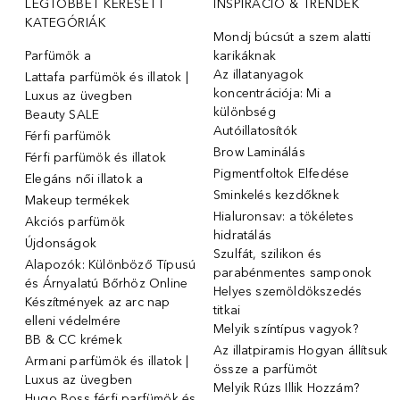
LEGTÖBBET KERESETT
INSPIRÁCIÓ & TRENDEK
KATEGÓRIÁK
Mondj búcsút a szem alatti
Parfümök ️a
karikáknak
Az illatanyagok
Lattafa parfümök és illatok |
koncentrációja: Mi a
Luxus az üvegben
különbség
Beauty SALE
Autóillatosítók
Férfi parfümök
Brow Laminálás
Férfi parfümök és illatok
Pigmentfoltok Elfedése
Elegáns női illatok ️a
Sminkelés kezdőknek
Makeup termékek
Hialuronsav: a tökéletes
Akciós parfümök
hidratálás
Újdonságok
Szulfát, szilikon és
Alapozók: Különböző Típusú
parabénmentes samponok
és Árnyalatú Bőrhöz Online
Helyes szemöldökszedés
Készítmények az arc nap
titkai
elleni védelmére
Melyik színtípus vagyok?
BB & CC krémek
Az illatpiramis Hogyan állítsuk
Armani parfümök és illatok |
össze a parfümöt
Luxus az üvegben
Melyik Rúzs Illik Hozzám?
Hugo Boss férfi parfümök és