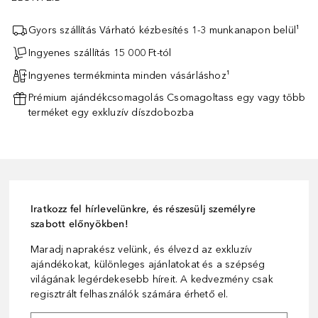
Gyors szállítás Várható kézbesítés 1-3 munkanapon belül¹
Ingyenes szállítás 15 000 Ft-tól
Ingyenes termékminta minden vásárláshoz¹
Prémium ajándékcsomagolás Csomagoltass egy vagy több
terméket egy exkluzív díszdobozba
Iratkozz fel hírlevelünkre, és részesülj személyre
szabott előnyökben!
Maradj naprakész velünk, és élvezd az exkluzív
ajándékokat, különleges ajánlatokat és a szépség
világának legérdekesebb híreit. A kedvezmény csak
regisztrált felhasználók számára érhető el.