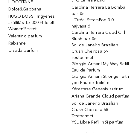
JPG Le Male Elixir
L'OCCITANE
Carolina Herrera La Bomba
Dolce&Gabbana
parfüm
HUGO BOSS | Ingyenes
L´Oréal SteamPod 3.0
szállítás 15 000 Ft felett
hajvasaló
Women'Secret
Carolina Herrera Good Girl
Valentino parfüm
Blush parfüm
Rabanne
Sol de Janeiro Brazilian
Gisada parfüm
Crush Cheirosa 59
Testpermet
Giorgio Armani My Way Refill
Eau de Parfum
Giorgio Armani Stronger with
you Eau de Toilette
Kérastase Genesis szérum
Ariana Grande Cloud parfüm
Sol de Janeiro Brazilian
Crush Cheirosa 68
Testpermet
YSL Libre Refill női parfüm