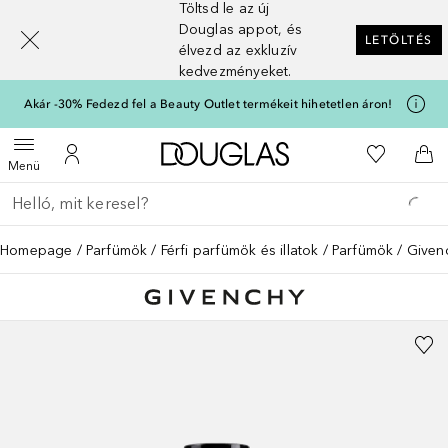
Töltsd le az új
[navigation.slideout.screenreader]
Douglas appot, és
LETÖLTÉS
élvezd az exkluzív
kedvezményeket.
Akár -30% Fedezd fel a Beauty Outlet termékeit hihetetlen áron!
A Douglas Főoldalra
A kívánság
Menü megnyitása
A fiókomhoz
Kos
Menü
Menj vissza
Keresés végrehajtása
Homepage
Parfümök
Férfi parfümök és illatok
Parfümök
Given