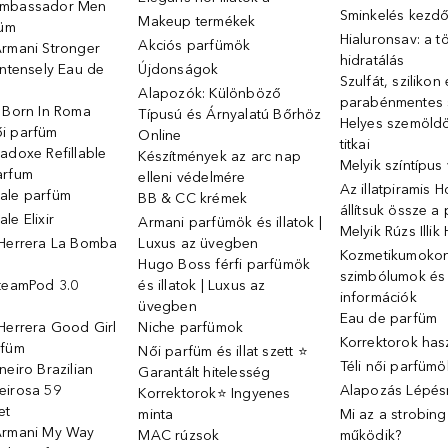
Ambassador Men
Sminkelés kezd
Makeup termékek
füm
Hialuronsav: a t
Akciós parfümök
Armani Stronger
hidratálás
Intensely Eau de
Újdonságok
Szulfát, szilikon
Alapozók: Különböző
parabénmentes
o Born In Roma
Típusú és Árnyalatú Bőrhöz
Helyes szemöld
i parfüm
Online
titkai
adoxe Refillable
Készítmények az arc nap
Melyik színtípus
arfum
elleni védelmére
Az illatpiramis 
ale parfüm
BB & CC krémek
állítsuk össze a
le Elixir
Armani parfümök és illatok |
Melyik Rúzs Illi
 Herrera La Bomba
Luxus az üvegben
Kozmetikumokon 
Hugo Boss férfi parfümök
szimbólumok és
SteamPod 3.0
és illatok | Luxus az
információk
ó
üvegben
Eau de parfüm
Herrera Good Girl
Niche parfümok
Korrektorok has
rfüm
Női parfüm és illat szett ⭐
Téli női parfümö
neiro Brazilian
Garantált hitelesség
eirosa 59
Alapozás Lépésr
Korrektorok⭐ Ingyenes
et
minta
Mi az a strobin
Armani My Way
MAC rúzsok
működik?