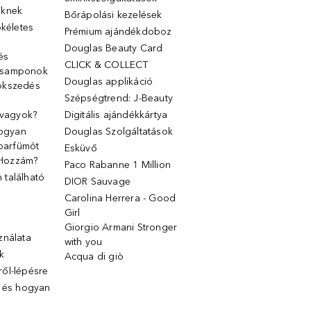
őknek
Bőrápolási kezelések
ökéletes
Prémium ajándékdoboz
Douglas Beauty Card
 és
CLICK & COLLECT
 samponok
Douglas applikáció
ökszedés
Szépségtrend: J-Beauty
 vagyok?
Digitális ajándékkártya
Hogyan
Douglas Szolgáltatások
 parfümöt
Esküvő
k Hozzám?
Paco Rabanne 1 Million
található
DIOR Sauvage
Carolina Herrera - Good
Girl
Giorgio Armani Stronger
ználata
with you
k
Acqua di giò
ől-lépésre
g és hogyan