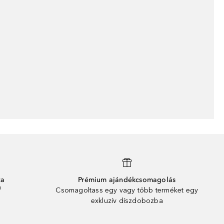
ta
Prémium ajándékcsomagolás
¹
Csomagoltass egy vagy több terméket egy
exkluzív díszdobozba