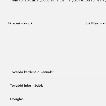
Nem vonatkozik a „Douglas Partner”, a „Click & Collect” és a
1
Fizetési módok
Szállítási m
További kérdéseid vannak?
További információk
Douglas