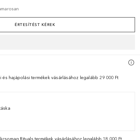
hamarosan
ÉRTESÍTÉST KÉREK
i és hajápolási termékek vásárlásához legalább 29 000 Ft
táska
kcsomag Rituals termékek vásárlásához legalább 18 000 Ft