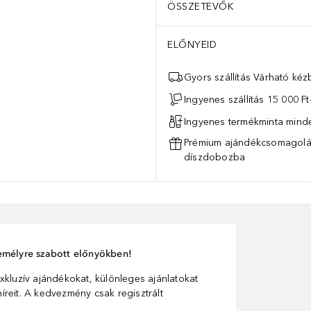
ÖSSZETEVŐK
ELŐNYEID
Gyors szállítás Várható ké
Ingyenes szállítás 15 000 Ft-
Ingyenes termékminta mind
Prémium ajándékcsomagolás
díszdobozba
személyre szabott előnyökben!
xkluzív ajándékokat, különleges ajánlatokat
reit. A kedvezmény csak regisztrált