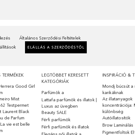
ndezés
Általános Szerződési Feltételek
llítások
ELÁLLÁS A SZERZŐDÉSTŐL
S TERMÉKEK
LEGTÖBBET KERESETT
INSPIRÁCIÓ & 
KATEGÓRIÁK
Herrera Good Girl
Mondj búcsút a s
üm
Parfümök ️a
karikáknak
neiro Mist
Az illatanyagok
Lattafa parfümök és illatok |
 62 Testpermet
koncentrációja: 
Luxus az üvegben
t Laurent Black
különbség
Beauty SALE
u de Parfum
Autóillatosítók
Férfi parfümök
a vie est belle
Brow Laminálás
Férfi parfümök és illatok
üm
Pigmentfoltok E
Elegáns női illatok ️a