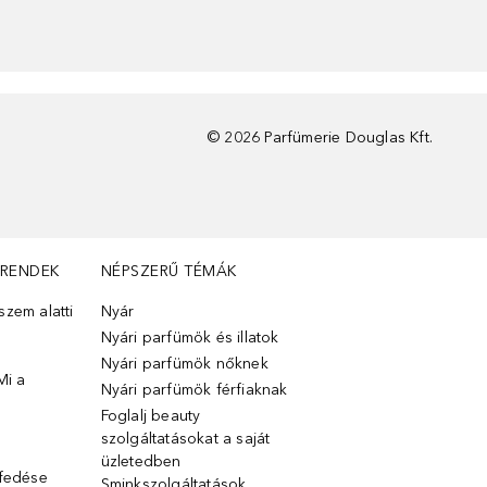
©
2026
Parfümerie Douglas Kft.
TRENDEK
NÉPSZERŰ TÉMÁK
zem alatti
Nyár
Nyári parfümök és illatok
Nyári parfümök nőknek
Mi a
Nyári parfümök férfiaknak
Foglalj beauty
szolgáltatásokat a saját
üzletedben
lfedése
Sminkszolgáltatások