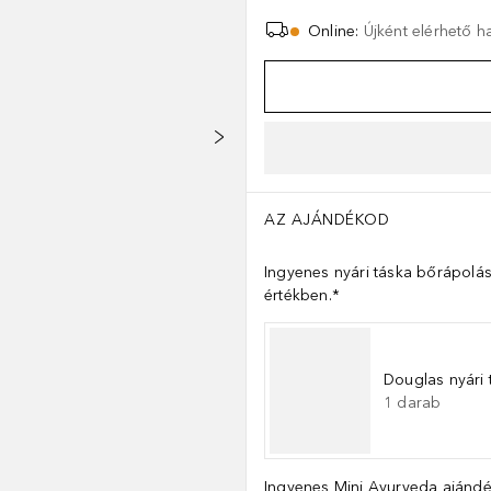
Online
:
Újként elérhető 
AZ AJÁNDÉKOD
Ingyenes nyári táska bőrápolás
értékben.*
Douglas nyári 
1
darab
Ingyenes Mini Ayurveda ajándé