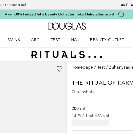
 munkanapon belül
AKTUÁ
Akár -30% Fedezd fel a Beauty Outlet termékeit hihetetlen áron!
A Douglas Főoldalra
SMINK
ARC
TEST
HAJ
BEAUTY OUTLET
nüt
z) Parfümök menüt
Nyisd meg a(z) Smink menüt
Nyisd meg a(z) Arc menüt
Nyisd meg a(z) Test menüt
Nyisd meg a(z) Haj menüt
Homepage
Test
Zuhanyzás é
THE RITUAL OF KAR
Zuhanyhab
200 ml
14 Ft
 / 
1
ml
ÁFÁ-val