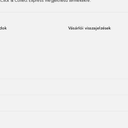
 „Click & Collect Express”megjelölésű termékekre.
ódok
Vásárlói visszajelzések