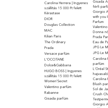
Gisada 
Carolina Herrera | Ingyenes
férfi par
szállítás 15 000 Ft felett
Giorgio 
Kérastase
with you 
DIOR
Parfum
Douglas Collection
Valentin
MAC
Donna nő
Kilian Paris
Prada Par
The Ordinary
Eau de P
JPG Le M
Prada
JPG Le Ma
Versace parfüm
Carolina
L'OCCITANE
parfüm
Dolce&Gabbana
L´Oréal 
HUGO BOSS | Ingyenes
hajvasal
szállítás 15 000 Ft felett
Carolina 
Women'Secret
Blush pa
Valentino parfüm
Sol de Ja
Rabanne
Crush Ch
Gisada parfüm
Testperm
Giorgio 