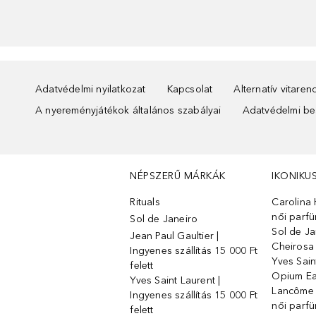
Adatvédelmi nyilatkozat
Kapcsolat
Alternatív vitare
A nyereményjátékok általános szabályai
Adatvédelmi beá
NÉPSZERŰ MÁRKÁK
IKONIKU
Rituals
Carolina 
női parf
Sol de Janeiro
Sol de Ja
Jean Paul Gaultier |
Cheirosa
Ingyenes szállítás 15 000 Ft
Yves Sain
felett
Opium Ea
Yves Saint Laurent |
Lancôme L
Ingyenes szállítás 15 000 Ft
női parf
felett