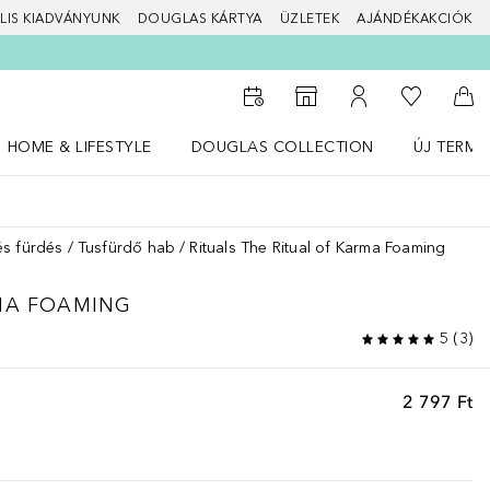
LIS KIADVÁNYUNK
DOUGLAS KÁRTYA
ÜZLETEK
AJÁNDÉKAKCIÓK
A kívánság
Az üzletkeresőhöz
A fiókomhoz
Kos
HOME & LIFESTYLE
DOUGLAS COLLECTION
ÚJ TERMÉ
Nyisd meg a(z) HOME & LIFESTYLE menüt
Nyisd meg a(z) Douglas Collection menüt
Nyisd meg 
s fürdés
Tusfürdő hab
Rituals The Ritual of Karma Foaming
MA
FOAMING
5
(
3
)
2 797 Ft