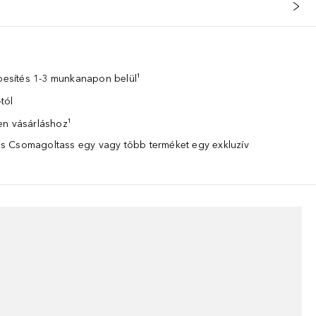
zbesítés 1-3 munkanapon belül¹
tól
en vásárláshoz¹
 Csomagoltass egy vagy több terméket egy exkluzív