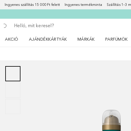
Ingyenes szállítás 15 000 Ft felett
Ingyenes termékminta
Szállítás 1–3
Menj vissza
Keresés végrehajtása
AKCIÓ
AJÁNDÉKKÁRTYÁK
MÁRKÁK
PARFÜMÖK
Nyisd meg a(z) Akció menüt
Nyisd meg a(z) MÁRKÁK me
Nyisd meg a(