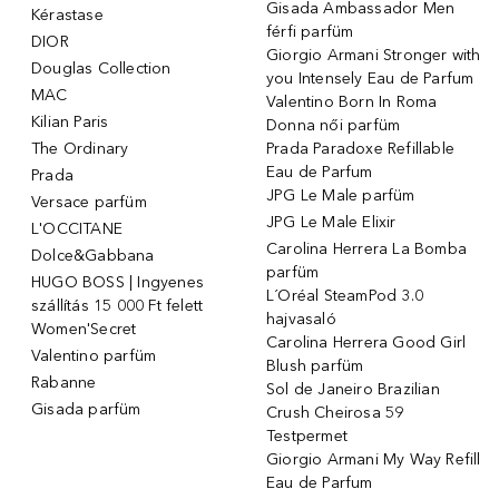
Gisada Ambassador Men
Kérastase
férfi parfüm
DIOR
Giorgio Armani Stronger with
Douglas Collection
you Intensely Eau de Parfum
MAC
Valentino Born In Roma
Kilian Paris
Donna női parfüm
The Ordinary
Prada Paradoxe Refillable
Eau de Parfum
Prada
JPG Le Male parfüm
Versace parfüm
JPG Le Male Elixir
L'OCCITANE
Carolina Herrera La Bomba
Dolce&Gabbana
parfüm
HUGO BOSS | Ingyenes
L´Oréal SteamPod 3.0
szállítás 15 000 Ft felett
hajvasaló
Women'Secret
Carolina Herrera Good Girl
Valentino parfüm
Blush parfüm
Rabanne
Sol de Janeiro Brazilian
Gisada parfüm
Crush Cheirosa 59
Testpermet
Giorgio Armani My Way Refill
Eau de Parfum