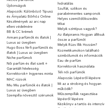
hidratálás
Újdonságok
Szulfát, szilikon és
Alapozók: Különböző Típusú
parabénmentes samponok
és Árnyalatú Bőrhöz Online
Helyes szemöldökszedés
Készítmények az arc nap
titkai
elleni védelmére
Melyik színtípus vagyok?
BB & CC krémek
Az illatpiramis Hogyan állítsuk
Armani parfümök és illatok |
össze a parfümöt
Luxus az üvegben
Melyik Rúzs Illik Hozzám?
Hugo Boss férfi parfümök és
Kozmetikumokon található
illatok | Luxus az üvegben
szimbólumok és információk
Niche parfümok
Eau de parfüm
Női parfüm és illat szett ⭐
Korrektorok használata
Garantált hitelesség
Téli női parfümök
Korrektorok⭐ Ingyenes minta
Alapozás Lépésről-lépésre
MAC rúzsok
Mi az a strobing és hogyan
Miu Miu parfümök és illatok |
működik?
Luxus az üvegben
Műszempillák ragasztása
Szempilla növesztő szérumok
lépésről lépésre
Kézikönyv a tartós és intenzív