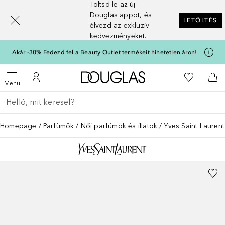
Töltsd le az új
[navigation.slideout.screenreader]
Douglas appot, és
LETÖLTÉS
élvezd az exkluzív
kedvezményeket.
Akár -30% Fedezd fel a Beauty Outlet termékeit hihetetlen áron!
A Douglas Főoldalra
A kívánság
Menü megnyitása
A fiókomhoz
Kos
Menü
Menj vissza
Keresés végrehajtása
Homepage
Parfümök
Női parfümök és illatok
Yves Saint Lauren