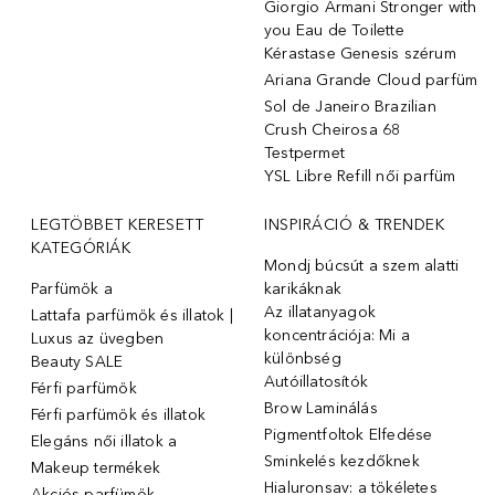
Giorgio Armani Stronger with
you Eau de Toilette
Kérastase Genesis szérum
Ariana Grande Cloud parfüm
Sol de Janeiro Brazilian
Crush Cheirosa 68
Testpermet
YSL Libre Refill női parfüm
LEGTÖBBET KERESETT
INSPIRÁCIÓ & TRENDEK
KATEGÓRIÁK
Mondj búcsút a szem alatti
Parfümök ️a
karikáknak
Az illatanyagok
Lattafa parfümök és illatok |
koncentrációja: Mi a
Luxus az üvegben
különbség
Beauty SALE
Autóillatosítók
Férfi parfümök
Brow Laminálás
Férfi parfümök és illatok
Pigmentfoltok Elfedése
Elegáns női illatok ️a
Sminkelés kezdőknek
Makeup termékek
Hialuronsav: a tökéletes
Akciós parfümök