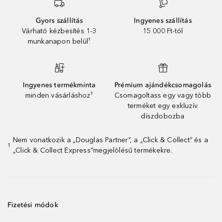
Gyors szállítás
Ingyenes szállítás
Várható kézbesítés 1-3
15 000 Ft-tól
munkanapon belül¹
Ingyenes termékminta
Prémium ajándékcsomagolás
minden vásárláshoz¹
Csomagoltass egy vagy több
terméket egy exkluzív
díszdobozba
Nem vonatkozik a „Douglas Partner”, a „Click & Collect” és a
1
„Click & Collect Express”megjelölésű termékekre.
Fizetési módok