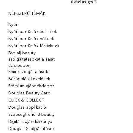
illatélményért
NÉPSZERŰ TÉMÁK
Nyár
Nyári parfümök és illatok
Nyári parfümök nőknek
Nyári parfümök férfiaknak
Foglalj beauty
szolgáltatásokat a saját
üzletedben
Sminkszolgáltatások
Bőrápolási kezelések
Prémium ajándékdoboz
Douglas Beauty Card
CLICK & COLLECT
Douglas applikáció
Szépségtrend: J-Beauty
Digitális ajándékkártya
Douglas Szolgáltatások