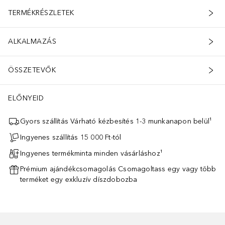
TERMÉKRÉSZLETEK
ALKALMAZÁS
ÖSSZETEVŐK
ELŐNYEID
Gyors szállítás Várható kézbesítés 1-3 munkanapon belül¹
Ingyenes szállítás 15 000 Ft-tól
Ingyenes termékminta minden vásárláshoz¹
Prémium ajándékcsomagolás Csomagoltass egy vagy több
terméket egy exkluzív díszdobozba