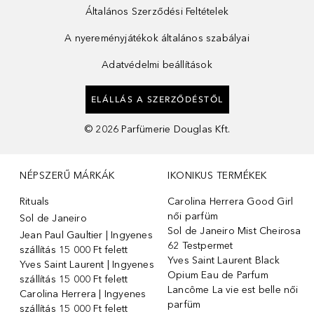
Általános Szerződési Feltételek
A nyereményjátékok általános szabályai
Adatvédelmi beállítások
ELÁLLÁS A SZERZŐDÉSTŐL
©
2026
Parfümerie Douglas Kft.
NÉPSZERŰ MÁRKÁK
IKONIKUS TERMÉKEK
Rituals
Carolina Herrera Good Girl
női parfüm
Sol de Janeiro
Sol de Janeiro Mist Cheirosa
Jean Paul Gaultier | Ingyenes
62 Testpermet
szállítás 15 000 Ft felett
Yves Saint Laurent Black
Yves Saint Laurent | Ingyenes
Opium Eau de Parfum
szállítás 15 000 Ft felett
Lancôme La vie est belle női
Carolina Herrera | Ingyenes
parfüm
szállítás 15 000 Ft felett