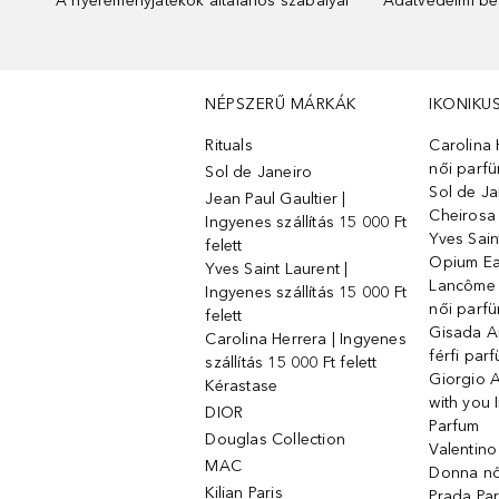
A nyereményjátékok általános szabályai
Adatvédelmi beá
NÉPSZERŰ MÁRKÁK
IKONIKU
Rituals
Carolina 
női parf
Sol de Janeiro
Sol de Ja
Jean Paul Gaultier |
Cheirosa
Ingyenes szállítás 15 000 Ft
Yves Sain
felett
Opium Ea
Yves Saint Laurent |
Lancôme L
Ingyenes szállítás 15 000 Ft
női parf
felett
Gisada 
Carolina Herrera | Ingyenes
férfi par
szállítás 15 000 Ft felett
Giorgio 
Kérastase
with you 
DIOR
Parfum
Douglas Collection
Valentin
MAC
Donna nő
Kilian Paris
Prada Par