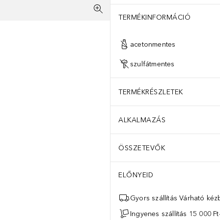
viar Extract, Haematococcus Pluvialis Extract, Glycyrrhiza Glabra (
TERMÉKINFORMÁCIÓ
acetonmentes
szulfátmentes
TERMÉKRÉSZLETEK
ALKALMAZÁS
ÖSSZETEVŐK
ELŐNYEID
Gyors szállítás Várható ké
Ingyenes szállítás 15 000 Ft-