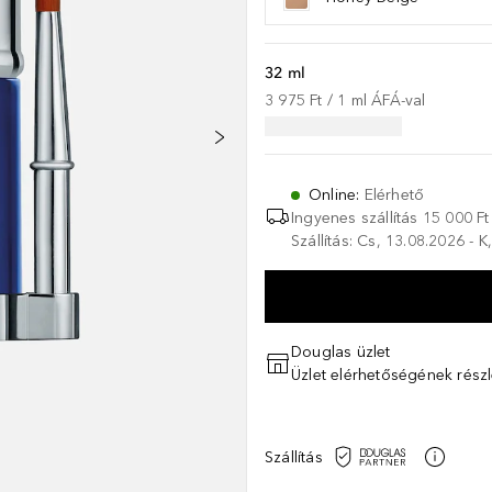
32 ml
3 975 Ft
 / 
1
ml
ÁFÁ-val
Online
:
Elérhető
Ingyenes szállítás 15 000 Ft 
Szállítás: Cs, 13.08.2026 - 
Douglas üzlet
Üzlet elérhetőségének részl
Szállítás