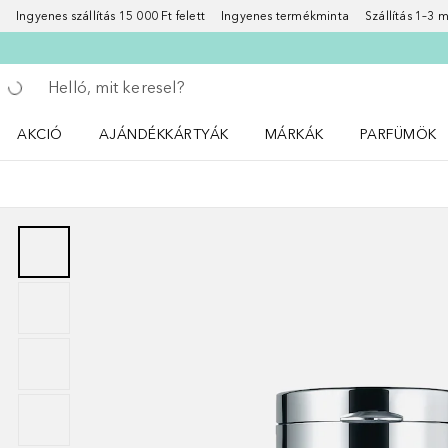
Ingyenes szállítás 15 000 Ft felett
Ingyenes termékminta
Szállítás 1–3
Menj vissza
Keresés végrehajtása
AKCIÓ
AJÁNDÉKKÁRTYÁK
MÁRKÁK
PARFÜMÖK
Nyisd meg a(z) Akció menüt
Nyisd meg a(z) MÁRKÁK me
Nyisd meg a(