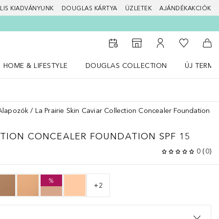
LIS KIADVÁNYUNK
DOUGLAS KÁRTYA
ÜZLETEK
AJÁNDÉKAKCIÓK
A kívánság
Az üzletkeresőhöz
A fiókomhoz
Kos
HOME & LIFESTYLE
DOUGLAS COLLECTION
ÚJ TERMÉ
Nyisd meg a(z) HOME & LIFESTYLE menüt
Nyisd meg a(z) Douglas Collection menüt
Nyisd meg 
Alapozók
La Prairie Skin Caviar Collection Concealer Foundation S
CTION
CONCEALER FOUNDATION SPF 15
0
(
0
)
%
+
2