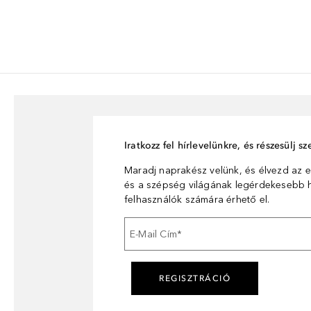
Iratkozz fel hírlevelünkre, és részesülj 
Maradj naprakész velünk, és élvezd az e
és a szépség világának legérdekesebb hí
felhasználók számára érhető el.
E-Mail Cím
*
REGISZTRÁCIÓ