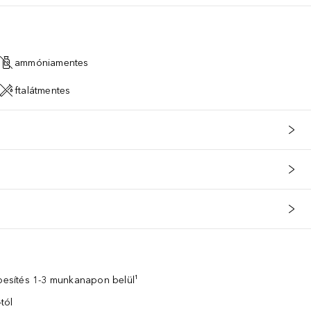
Licorice) Root Extract, Tocopheryl Acetate, Glycine Soja (Soybean) O
ammóniamentes
ftalátmentes
zbesítés 1-3 munkanapon belül¹
tól