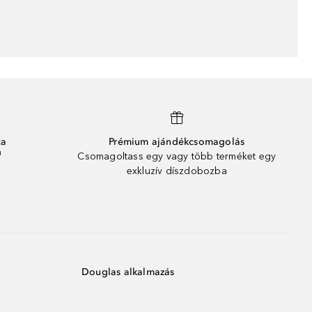
ta
Prémium ajándékcsomagolás
¹
Csomagoltass egy vagy több terméket egy
exkluzív díszdobozba
Douglas alkalmazás