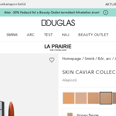
 munkanapon belül
AKTUÁ
Akár -30% Fedezd fel a Beauty Outlet termékeit hihetetlen áron!
A Douglas Főoldalra
SMINK
ARC
TEST
HAJ
BEAUTY OUTLET
nüt
z) Parfümök menüt
Nyisd meg a(z) Smink menüt
Nyisd meg a(z) Arc menüt
Nyisd meg a(z) Test menüt
Nyisd meg a(z) Haj menüt
Homepage
Smink
Bőr, arc
SKIN CAVIAR COLLE
Alapozó
Honey Beige