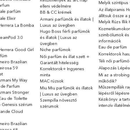
Készítmények az arc nap
Melyik színtípus
arfum
elleni védelmére
Az illatpiramis 
ale parfüm
BB & CC krémek
állítsuk össze a
le Elixir
Armani parfümök és illatok |
Melyik Rúzs Illi
 Herrera La Bomba
Luxus az üvegben
Kozmetikumokon 
Hugo Boss férfi parfümök
szimbólumok és
SteamPod 3.0
és illatok | Luxus az
információk
ó
üvegben
Eau de parfüm
Herrera Good Girl
Niche parfümok
Korrektorok has
rfüm
Női parfüm és illat szett ⭐
Téli női parfümö
neiro Brazilian
Garantált hitelesség
eirosa 59
Alapozás Lépésr
Korrektorok⭐ Ingyenes
et
minta
Mi az a strobin
Armani My Way
MAC rúzsok
működik?
u de Parfum
Műszempillák ra
Miu Miu parfümök és illatok
Armani Stronger
lépésről lépésre
| Luxus az üvegben
Eau de Toilette
Kézikönyv a tart
Szempilla növesztő
e Genesis szérum
intenzív illatélm
szérumok
rande Cloud
neiro Brazilian
eirosa 68