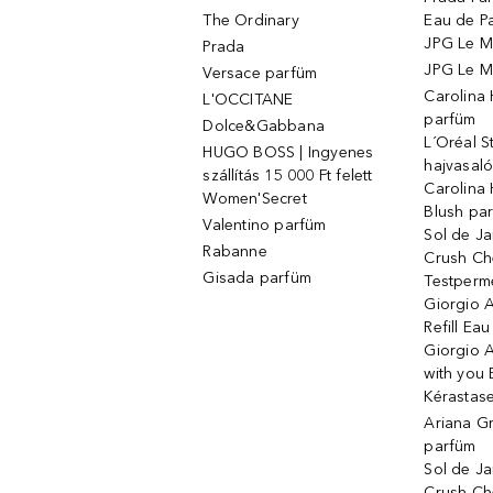
The Ordinary
Eau de P
JPG Le M
Prada
JPG Le Ma
Versace parfüm
Carolina
L'OCCITANE
parfüm
Dolce&Gabbana
L´Oréal 
HUGO BOSS | Ingyenes
hajvasal
szállítás 15 000 Ft felett
Carolina 
Women'Secret
Blush pa
Valentino parfüm
Sol de Ja
Rabanne
Crush Ch
Gisada parfüm
Testperm
Giorgio 
Refill Ea
Giorgio 
with you 
Kérastas
Ariana G
parfüm
Sol de Ja
Crush Ch