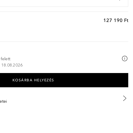
127 190 Ft
felett
K, 18.08.2026
KOSÁRBA HELYEZÉS
etei