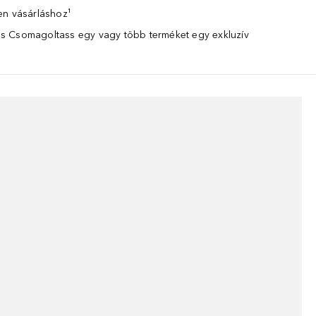
en vásárláshoz¹
 Csomagoltass egy vagy több terméket egy exkluzív