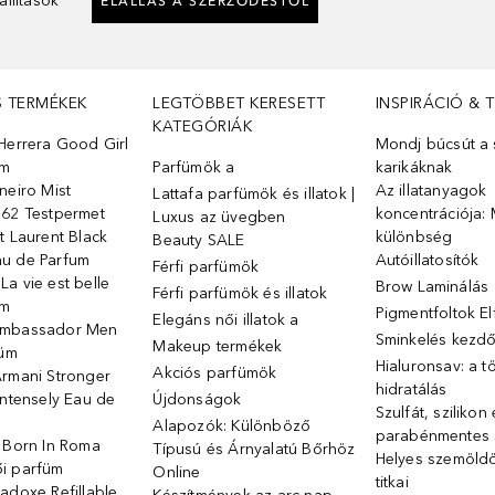
llítások
ELÁLLÁS A SZERZŐDÉSTŐL
S TERMÉKEK
LEGTÖBBET KERESETT
INSPIRÁCIÓ & 
KATEGÓRIÁK
Herrera Good Girl
Mondj búcsút a s
üm
Parfümök ️a
karikáknak
neiro Mist
Az illatanyagok
Lattafa parfümök és illatok |
 62 Testpermet
koncentrációja: 
Luxus az üvegben
t Laurent Black
különbség
Beauty SALE
u de Parfum
Autóillatosítók
Férfi parfümök
a vie est belle
Brow Laminálás
Férfi parfümök és illatok
üm
Pigmentfoltok E
Elegáns női illatok ️a
Ambassador Men
Sminkelés kezd
Makeup termékek
füm
Hialuronsav: a t
Akciós parfümök
Armani Stronger
hidratálás
Intensely Eau de
Újdonságok
Szulfát, szilikon
Alapozók: Különböző
parabénmentes
o Born In Roma
Típusú és Árnyalatú Bőrhöz
Helyes szemöld
i parfüm
Online
titkai
adoxe Refillable