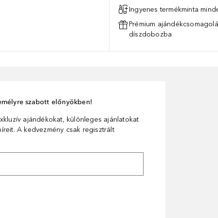
Ingyenes termékminta mind
Prémium ajándékcsomagolás
díszdobozba
személyre szabott előnyökben!
xkluzív ajándékokat, különleges ajánlatokat
reit. A kedvezmény csak regisztrált