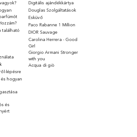
 vagyok?
Digitális ajándékkártya
Hogyan
Douglas Szolgáltatások
 parfümöt
Esküvő
k Hozzám?
Paco Rabanne 1 Million
található
DIOR Sauvage
Carolina Herrera - Good
Girl
Giorgio Armani Stronger
ználata
with you
k
Acqua di giò
ől-lépésre
g és hogyan
gasztása
ós és
ényért