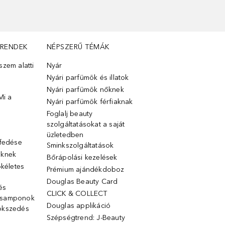
TRENDEK
NÉPSZERŰ TÉMÁK
zem alatti
Nyár
Nyári parfümök és illatok
Nyári parfümök nőknek
Mi a
Nyári parfümök férfiaknak
Foglalj beauty
szolgáltatásokat a saját
üzletedben
lfedése
Sminkszolgáltatások
őknek
Bőrápolási kezelések
ökéletes
Prémium ajándékdoboz
Douglas Beauty Card
 és
CLICK & COLLECT
 samponok
Douglas applikáció
ökszedés
Szépségtrend: J-Beauty