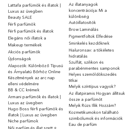
Az illatanyagok
Lattafa parfümök és illatok |
koncentrációja: Mi a
Luxus az üvegben
különbség
Beauty SALE
Autóillatosítók
Férfi parfümök
Brow Laminálás
Férfi parfümök és illatok
Pigmentfoltok Elfedése
Elegáns női illatok ️a
Sminkelés kezdőknek
Makeup termékek
Hialuronsav: a tökéletes
Akciós parfümök
hidratálás
Újdonságok
Szulfát, szilikon és
Alapozók: Különböző Típusú
parabénmentes samponok
és Árnyalatú Bőrhöz Online
Helyes szemöldökszedés
Készítmények az arc nap
titkai
elleni védelmére
Melyik színtípus vagyok?
BB & CC krémek
Az illatpiramis Hogyan állítsuk
Armani parfümök és illatok |
össze a parfümöt
Luxus az üvegben
Melyik Rúzs Illik Hozzám?
Hugo Boss férfi parfümök és
Kozmetikumokon található
illatok | Luxus az üvegben
szimbólumok és információk
Niche parfümok
Eau de parfüm
Női parfüm és illat szett ⭐