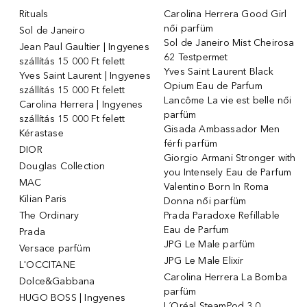
Rituals
Carolina Herrera Good Girl
női parfüm
Sol de Janeiro
Sol de Janeiro Mist Cheirosa
Jean Paul Gaultier | Ingyenes
62 Testpermet
szállítás 15 000 Ft felett
Yves Saint Laurent Black
Yves Saint Laurent | Ingyenes
Opium Eau de Parfum
szállítás 15 000 Ft felett
Lancôme La vie est belle női
Carolina Herrera | Ingyenes
parfüm
szállítás 15 000 Ft felett
Gisada Ambassador Men
Kérastase
férfi parfüm
DIOR
Giorgio Armani Stronger with
Douglas Collection
you Intensely Eau de Parfum
MAC
Valentino Born In Roma
Kilian Paris
Donna női parfüm
The Ordinary
Prada Paradoxe Refillable
Eau de Parfum
Prada
JPG Le Male parfüm
Versace parfüm
JPG Le Male Elixir
L'OCCITANE
Carolina Herrera La Bomba
Dolce&Gabbana
parfüm
HUGO BOSS | Ingyenes
L´Oréal SteamPod 3.0