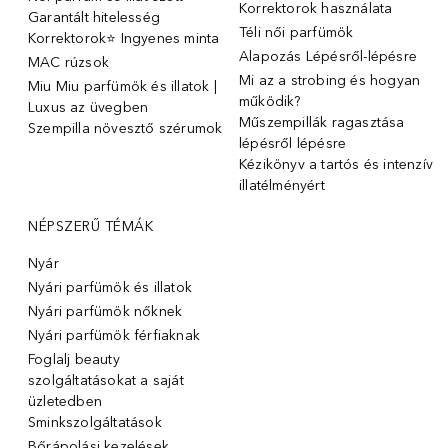
Korrektorok használata
Garantált hitelesség
Téli női parfümök
Korrektorok⭐ Ingyenes minta
Alapozás Lépésről-lépésre
MAC rúzsok
Mi az a strobing és hogyan
Miu Miu parfümök és illatok |
működik?
Luxus az üvegben
Műszempillák ragasztása
Szempilla növesztő szérumok
lépésről lépésre
Kézikönyv a tartós és intenzív
illatélményért
NÉPSZERŰ TÉMÁK
Nyár
Nyári parfümök és illatok
Nyári parfümök nőknek
Nyári parfümök férfiaknak
Foglalj beauty
szolgáltatásokat a saját
üzletedben
Sminkszolgáltatások
Bőrápolási kezelések