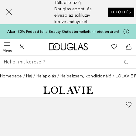
Töltsd le az új
[navigation.slideout.screenreader]
Douglas appot, és
LETÖLTÉS
élvezd az exkluzív
kedvezményeket.
Akár -30% Fedezd fel a Beauty Outlet termékeit hihetetlen áron!
A Douglas Főoldalra
A kívánság
Menü megnyitása
A fiókomhoz
Kos
Menü
Menj vissza
Keresés végrehajtása
Homepage
Haj
Hajápolás
Hajbalzsam, kondicionáló
LOLAVIE P