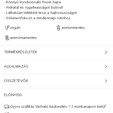
Könnyű kondicionáló finom hajra
Hidratál és rugalmasságot biztosít
Láthatóan teltebbé teszi a hajhosszúságot
Volumenfokozó a mindennapi rutinhoz
vegán
acetonmentes
ammóniamentes
TERMÉKRÉSZLETEK
ALKALMAZÁS
ÖSSZETEVŐK
ELŐNYEID
Gyors szállítás Várható kézbesítés 1-3 munkanapon belül¹