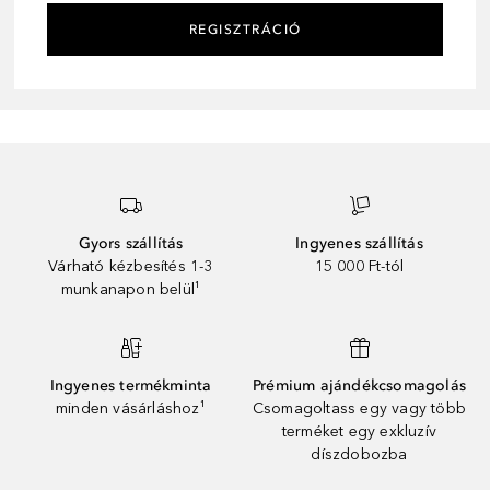
REGISZTRÁCIÓ
Gyors szállítás
Ingyenes szállítás
Várható kézbesítés 1-3
15 000 Ft-tól
munkanapon belül¹
Ingyenes termékminta
Prémium ajándékcsomagolás
minden vásárláshoz¹
Csomagoltass egy vagy több
terméket egy exkluzív
díszdobozba