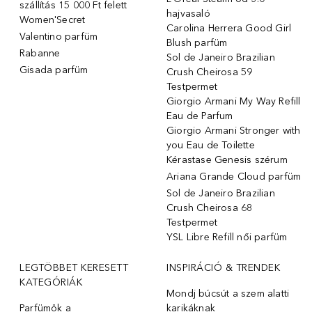
szállítás 15 000 Ft felett
hajvasaló
Women'Secret
Carolina Herrera Good Girl
Valentino parfüm
Blush parfüm
Rabanne
Sol de Janeiro Brazilian
Gisada parfüm
Crush Cheirosa 59
Testpermet
Giorgio Armani My Way Refill
Eau de Parfum
Giorgio Armani Stronger with
you Eau de Toilette
Kérastase Genesis szérum
Ariana Grande Cloud parfüm
Sol de Janeiro Brazilian
Crush Cheirosa 68
Testpermet
YSL Libre Refill női parfüm
LEGTÖBBET KERESETT
INSPIRÁCIÓ & TRENDEK
KATEGÓRIÁK
Mondj búcsút a szem alatti
Parfümök ️a
karikáknak