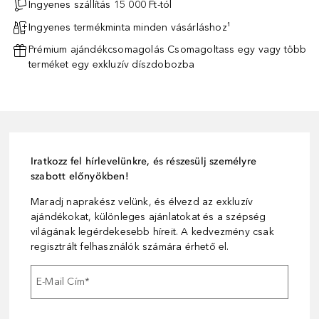
Ingyenes szállítás 15 000 Ft-tól
Ingyenes termékminta minden vásárláshoz¹
Prémium ajándékcsomagolás Csomagoltass egy vagy több
terméket egy exkluzív díszdobozba
Iratkozz fel hírlevelünkre, és részesülj személyre
szabott előnyökben!
Maradj naprakész velünk, és élvezd az exkluzív
ajándékokat, különleges ajánlatokat és a szépség
világának legérdekesebb híreit. A kedvezmény csak
regisztrált felhasználók számára érhető el.
E-Mail Cím
*