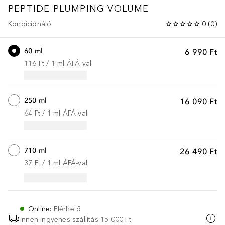
PEPTIDE PLUMPING
VOLUME
Kondiciónáló
0
(
0
)
60 ml
6 990 Ft
116 Ft
 / 
1
ml
ÁFÁ-val
250 ml
16 090 Ft
64 Ft
 / 
1
ml
ÁFÁ-val
710 ml
26 490 Ft
37 Ft
 / 
1
ml
ÁFÁ-val
Online
:
Elérhető
innen ingyenes szállítás
15 000 Ft