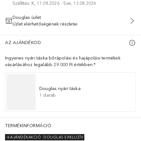
Szállítás: K, 11.08.2026 - Sze, 12.08.2026
Douglas üzlet
Üzlet elérhetőségének részletei
KOSÁRBA HELYEZÉS
AZ AJÁNDÉKOD
Ingyenes nyári táska bőrápolási és hajápolási termékek
vásárlásához legalább 29 000 Ft értékben.*
Douglas nyári táska
1
darab
TERMÉKINFORMÁCIÓ
AJÁNDÉKAKCIÓ
DOUGLAS EXKLUZÍV